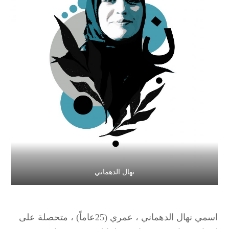
نهال الدهماني
اسمي نهال الدهماني ، عمري (25عاماً) ، متحصلة على