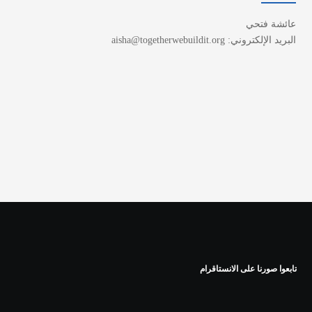
عائشة فتحي
البريد الإلكتروني: aisha@togetherwebuildit.org
تابعوا صورنا على الانستاقرام