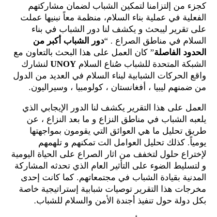
كجزء من إلتزامنا لتمكين الشباب لضمان مشاركتهم
الفعلية في عملية بناء السلام، منظمة معاً نبنيها عملت
على تقرير ليبحث و يكشف لنا دور الشباب في بناء
السلام في مناطق الصراع . “
دور الشباب أكبر من
الحدود الفاصلة
” كان العمل على هذا البحث بالتعاون مع
الشبكة المتحدة للشباب صُناع السلام
UNOY
لنشارك
واقع الحركات الشبابية لبناء السلام في العديد من الدول
من ضمنهم ليبيا ، أفغانستان ، كولومبيا ، وسيراليون.
العمل على هذا التقرير يكشف لنا الدور الإيجابي الذي
يلعبه الشباب في مناطق النزاع و ما بعد النزاع ، عن
طريق تحليل ما هي العوائق التي يقومون بمواجهتها
يومياً. كذلك تحليل العوامل الت تمكنهم و تلهمهم
لإختراع حلول لتخفف من اثار الصراع على الحياة اليومية
و لتسليط الضوء على التأثير العام الذي تحدثه المشاركة
المدنية بقيادة الشباب في مجتمعاتهم. كما كانت إحدى
مخرجات هذا التقرير توصيات شبابية إستراتيجية خاصة
بكل دولة حول تنفيذ أجندة الأمن والسلام للشباب.