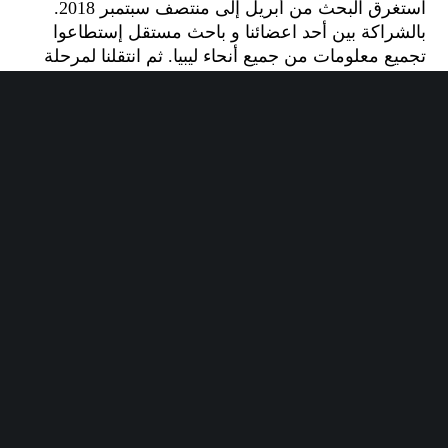
استغرق البحث من أبريل إلى منتصف سبتمبر 2018.
بالشراكة بين أحد اعضائنا و باحث مستقل إستطاعوا
تجميع معلومات من جميع أنحاء ليبيا. ثم انتقلنا لمرحلة
تحليل المعلومات طوال الفترة ما بين سبتمبر و ديسمبر
2018 بتعاون فريقنا مع الشبكة المتحدة للشباب صناع
السلام لنصل لعرض التقرير في ديسمبر 2018.
يمكنك قراءة التقرير
هنا باللغة الإنجليزية
.
Share :
Email
Facebook
Twitter