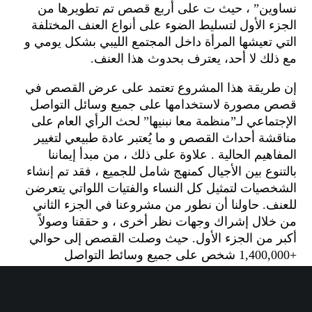
نساوين” ، حيث ت على أربع قصص تم تطويرها من
الجزء الأول لتسليط الضوء على أنواع العنف المختلفة
التي تعيشها المرأة داخل المجتمع الليبي بشكل يومي و
مع ذلك لا أحد، يعترف بحدوث هذا العنف.
إن طريقة هذا المشروع تعتمد على عرض القصص في
قصص مصورة لاستخدامها على جميع وسائل التواصل
الإجتماعي لـ”منظمة معا نبنيها” لحث الرأي العام على
مناقشة أحداث القصص و ما يُعتبر عادة طبيعي لتغيير
المفاهيم الحالية . علاوة على ذلك ، من مبدأ إيماننا
بالتنوع بين الأجيال كمنهج شامل للجميع ، فقد تم إنشاء
الشخصيات لتمثيل كل النساء والفتيات اللواتي يتعرضن
للعنف. حاولنا أن نطور من مشروعنا في الجزء الثاني
من خلال إشراك وجهات نظر أخرى ، و حققنا وصولاً
أكبر من الجزء الأول. حيث وصلت القصص إلى حوالي
+1,400,000 شخص على جميع وسائط التواصل
الاجتماعي الخاصة بنا.
في الجزء الثاني ، أخذنا بعين الاعتبار النقد البناء الذي